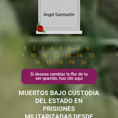
Ángel Sanmartín
1
2
3
4
5
6
7
8
9
10
11
12
13
14
15
16
17
18
19
20
Si deseas cambiar la flor de tu
ser querido, haz clic aquí
MUERTOS BAJO CUSTODIA
DEL ESTADO EN
PRISIONES
MILITARIZADAS DESDE