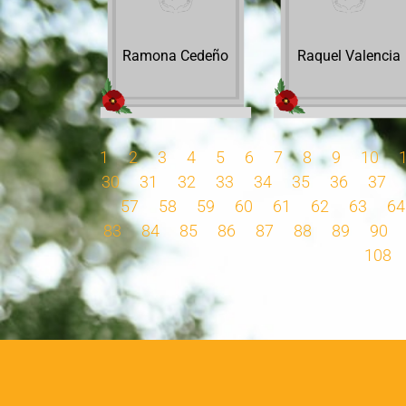
Ramona Cedeño
Raquel Valencia
1
2
3
4
5
6
7
8
9
10
30
31
32
33
34
35
36
37
57
58
59
60
61
62
63
64
83
84
85
86
87
88
89
90
108