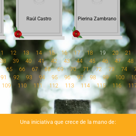
Raúl Castro
Pierina Zambrano
11
12
13
14
15
16
17
18
19
20
21
38
39
40
41
42
43
44
45
46
47
48
65
66
67
68
69
70
71
72
73
74
91
92
93
94
95
96
97
98
99
100
1
109
110
111
112
113
114
115
116
11
Una iniciativa que crece de la mano de: