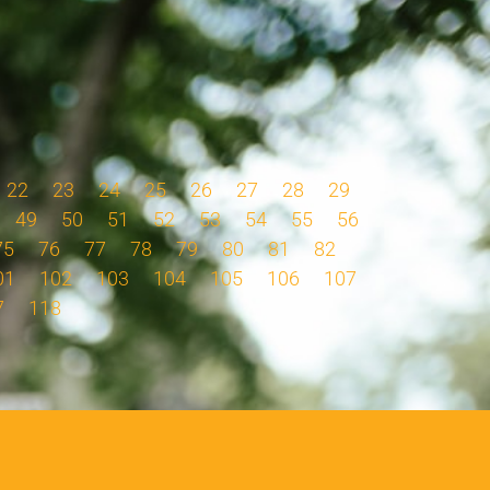
22
23
24
25
26
27
28
29
49
50
51
52
53
54
55
56
75
76
77
78
79
80
81
82
01
102
103
104
105
106
107
7
118