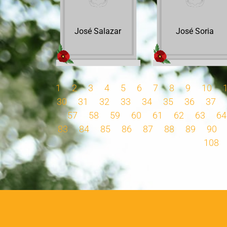
José Salazar
José Soria
1
2
3
4
5
6
7
8
9
10
30
31
32
33
34
35
36
37
57
58
59
60
61
62
63
64
83
84
85
86
87
88
89
90
108