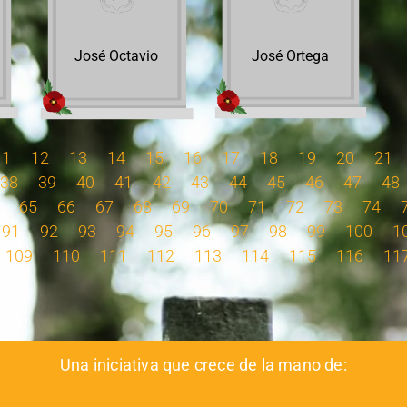
José Octavio
José Ortega
11
12
13
14
15
16
17
18
19
20
21
38
39
40
41
42
43
44
45
46
47
48
65
66
67
68
69
70
71
72
73
74
91
92
93
94
95
96
97
98
99
100
1
109
110
111
112
113
114
115
116
11
Una iniciativa que crece de la mano de: