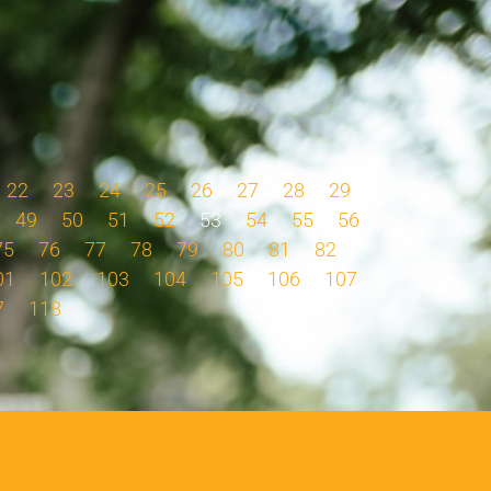
22
23
24
25
26
27
28
29
49
50
51
52
53
54
55
56
75
76
77
78
79
80
81
82
01
102
103
104
105
106
107
7
118