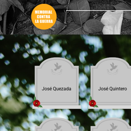
José Quezada
José Quintero